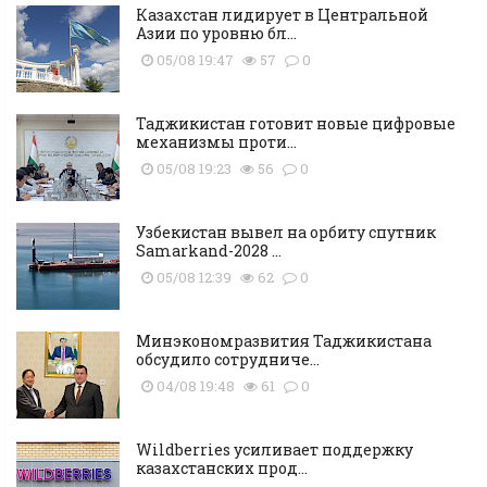
Казахстан лидирует в Центральной
Азии по уровню бл...
05/08 19:47
57
0
Таджикистан готовит новые цифровые
механизмы проти...
05/08 19:23
56
0
Узбекистан вывел на орбиту спутник
Samarkand-2028 ...
05/08 12:39
62
0
Минэкономразвития Таджикистана
обсудило сотрудниче...
04/08 19:48
61
0
Wildberries усиливает поддержку
казахстанских прод...