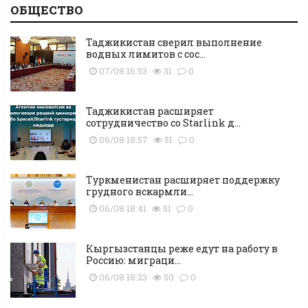
ОБЩЕСТВО
Таджикистан сверил выполнение
водных лимитов с сос...
07/08 16:53
31
0
Таджикистан расширяет
сотрудничество со Starlink д...
06/08 18:57
51
0
Туркменистан расширяет поддержку
грудного вскармли...
06/08 18:41
51
0
Кыргызстанцы реже едут на работу в
Россию: миграци...
06/08 18:23
50
0