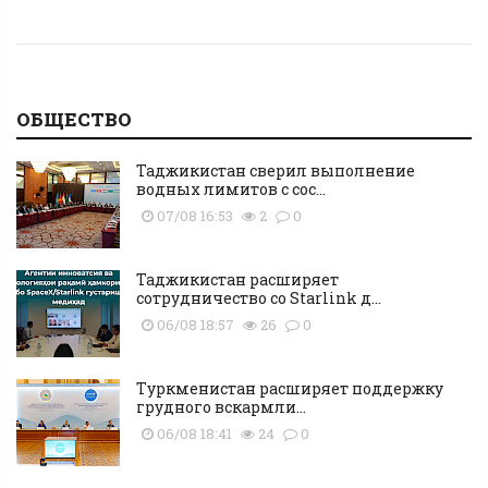
ОБЩЕСТВО
Таджикистан сверил выполнение
водных лимитов с сос...
07/08 16:53
2
0
Таджикистан расширяет
сотрудничество со Starlink д...
06/08 18:57
26
0
Туркменистан расширяет поддержку
грудного вскармли...
06/08 18:41
24
0