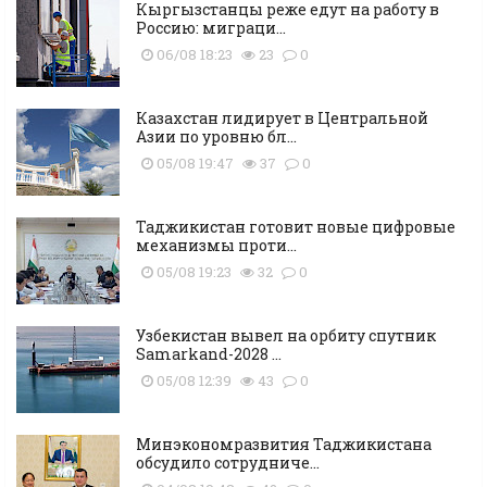
Кыргызстанцы реже едут на работу в
Россию: миграци...
06/08 18:23
23
0
Казахстан лидирует в Центральной
Азии по уровню бл...
05/08 19:47
37
0
Таджикистан готовит новые цифровые
механизмы проти...
05/08 19:23
32
0
Узбекистан вывел на орбиту спутник
Samarkand-2028 ...
05/08 12:39
43
0
Минэкономразвития Таджикистана
обсудило сотрудниче...