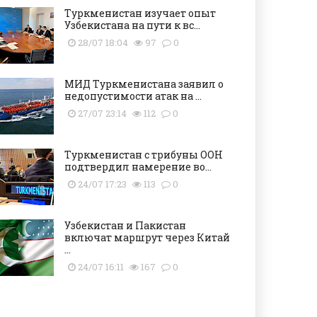
Туркменистан изучает опыт
Узбекистана на пути к вс...
28/07 18:04
97
0
МИД Туркменистана заявил о
недопустимости атак на ...
27/07 23:14
112
0
Туркменистан с трибуны ООН
подтвердил намерение во...
24/07 17:23
113
0
Узбекистан и Пакистан
включат маршрут через Китай
...
24/07 16:11
167
0