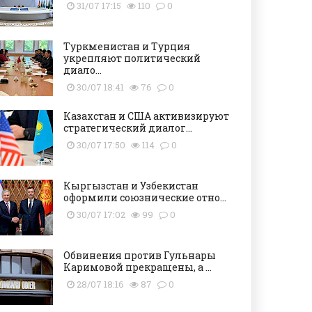
31/07 17:15
110
0
Туркменистан и Турция
укрепляют политический
диало...
30/07 18:41
76
0
Казахстан и США активизируют
стратегический диалог...
30/07 17:50
114
0
Кыргызстан и Узбекистан
оформили союзнические отно...
30/07 17:02
99
0
Обвинения против Гульнары
Каримовой прекращены, а ...
28/07 18:16
87
0