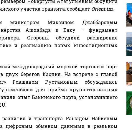
-премьером Нокергулы Атагулыевым обсудила
ийского участка транзита, сообщает
Orient.tm.
им министром Микаилом Джаббаровым
артнёрства Ашхабада и Баку — фундамент
оридора. Стороны обсудили расширение
истике и реализацию новых инвестиционных
ский международный морской торговый порт
ь двух берегов Каспия. На встрече с главой
ог» Ровшаном Рустамовым обсуждались
 Туркменбаши для приёма крупнотоннажных
тавили опыт Бакинского порта, установившего
EU.
 развития и транспорта Рашадом Набиевым
 за цифровым обменом данными в реальном