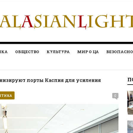
ИКА
ОБЩЕСТВО
КУЛЬТУРА
МИР О ЦА
БЕЗОПАСНО
П
низируют порты Каспия для усиления
ИТИКА
0