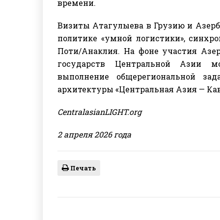
времени.
Визиты Атагулыева в Грузию и Азерб
политике «умной логистики», синхро
Поти/Анаклия. На фоне участия Азе
государств Центральной Азии мо
выполнение общерегиональной зад
архитектуры «Центральная Азия — Кав
CentralasianLIGHT.org
2 апреля 2026 года
Печать