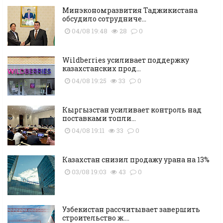
Минэкономразвития Таджикистана
обсудило сотрудниче...
04/08 19:48
28
0
Wildberries усиливает поддержку
казахстанских прод...
04/08 19:25
33
0
Кыргызстан усиливает контроль над
поставками топли...
04/08 19:11
33
0
Казахстан снизил продажу урана на 13%
03/08 19:03
43
0
Узбекистан рассчитывает завершить
строительство ж....