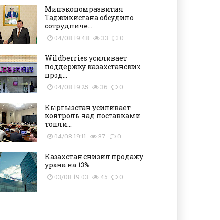
Минэкономразвития
Таджикистана обсудило
сотрудниче...
04/08 19:48
33
0
Wildberries усиливает
поддержку казахстанских
прод...
04/08 19:25
36
0
Кыргызстан усиливает
контроль над поставками
топли...
04/08 19:11
37
0
Казахстан снизил продажу
урана на 13%
03/08 19:03
45
0