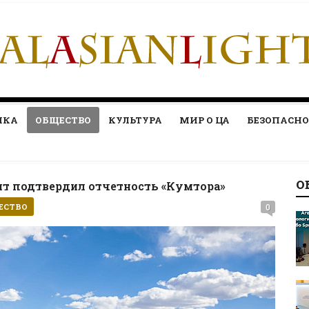
ИКА
ОБЩЕСТВО
КУЛЬТУРА
МИР О ЦА
БЕЗОПАСНО
О
т подтвердил отчетность «Кумтора»
ЕСТВО
0