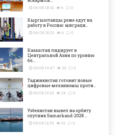
вскармли...
06/08 18:41
6
0
Кыргызстанцы реже едут на
работу в Россию: миграци...
06/08 18:23
6
0
Казахстан лидирует в
Центральной Азии по уровню
бл...
05/08 19:47
29
0
Таджикистан готовит новые
цифровые механизмы проти...
05/08 19:23
24
0
Узбекистан вывел на орбиту
спутник Samarkand-2028 ...
05/08 12:39
33
0