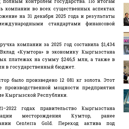
 полным контролем государства. По итогам
ть компании во всех существенных аспектах
ожение на 31 декабря 2025 года и результаты
международными стандартами финансовой
чка компании за 2025 год составила $1,434
 Вклад «Кумтора» в экономику Кыргызстана
ых платежах на сумму $246,5 млн, а также в
лн в государственный бюджет.
ор было произведено 12 081 кг золота. Этот
ие производственной мощности предприятия
ие Кыргызской Республики.
–2022 годах правительство Кыргызстана
зации месторождения Кумтор, ранее
ании Centerra Gold. Переход актива под