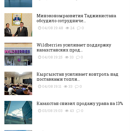
Минэкономразвития Таджикистана
обсудило сотрудниче...
04/08 19:48
24
0
Wildberries усиливает поддержку
казахстанских прод...
04/08 19:25
33
0
Кыргызстан усиливает контроль над
поставками топли...
04/08 19:11
33
0
Казахстан снизил продажу урана на 13%
03/08 19:03
43
0