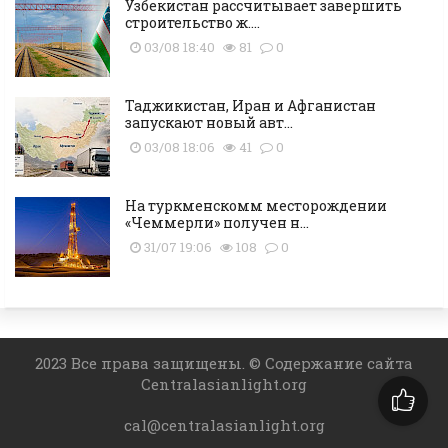
Узбекистан рассчитывает завершить
строительство ж....
03/08 18:40
81
0
Таджикистан, Иран и Афганистан
запускают новый авт...
03/08 18:06
41
0
На туркменскомм месторождении
«Чеммерли» получен н...
31/07 19:06
108
0
2023 Все права защищены. © Содержание сайта
Centralasianlight.org
cal@centralasianlight.org