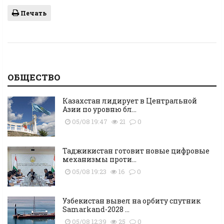
Печать
ОБЩЕСТВО
Казахстан лидирует в Центральной
Азии по уровню бл...
05/08 19:47
21
0
Таджикистан готовит новые цифровые
механизмы проти...
05/08 19:23
16
0
Узбекистан вывел на орбиту спутник
Samarkand-2028 ...
05/08 12:39
25
0