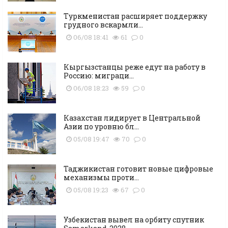
Туркменистан расширяет поддержку
грудного вскармли...
06/08 18:41
61
0
Кыргызстанцы реже едут на работу в
Россию: миграци...
06/08 18:23
59
0
Казахстан лидирует в Центральной
Азии по уровню бл...
05/08 19:47
70
0
Таджикистан готовит новые цифровые
механизмы проти...
05/08 19:23
67
0
Узбекистан вывел на орбиту спутник