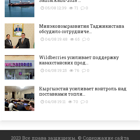
Samarkand-2028 ...
05/08 12:39
71
0
Минэкономразвития Таджикистана
обсудило сотрудниче...
04/08 19:48
65
0
Wildberries усиливает поддержку
казахстанских прод...
04/08 19:25
76
0
Кыргызстан усиливает контроль над
поставками топли...
04/08 19:11
70
0
2023 Все права защищены. © Содержание сайта