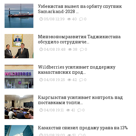
Узбекистан вывел на орбиту спутник
Samarkand-2028 ...
05/08 12:39
40
0
Минэкономразвития Таджикистана
обсудило сотрудниче...
04/08 19:48
38
0
Wildberries усиливает поддержку
казахстанских прод...
04/08 19:25
42
0
Кыргызстан усиливает контроль над
поставками топли...
04/08 19:11
41
0
Казахстан снизил продажу урана на 13%
03/08 19:03
51
0