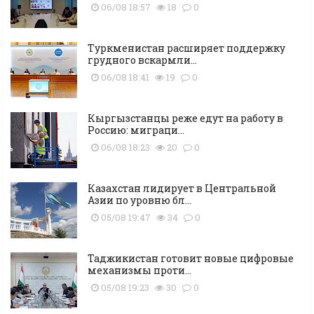
06/08 18:57
18
0
Туркменистан расширяет поддержку
грудного вскармли...
06/08 18:41
19
0
Кыргызстанцы реже едут на работу в
Россию: миграци...
06/08 18:23
20
0
Казахстан лидирует в Центральной
Азии по уровню бл...
05/08 19:47
34
0
Таджикистан готовит новые цифровые
механизмы проти...
05/08 19:23
30
0