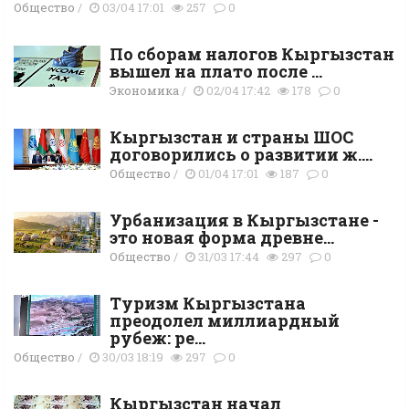
Общество
/
03/04 17:01
257
0
По сборам налогов Кыргызстан
вышел на плато после ...
Экономика
/
02/04 17:42
178
0
Кыргызстан и страны ШОС
договорились о развитии ж....
Общество
/
01/04 17:01
187
0
Урбанизация в Кыргызстане -
это новая форма древне...
Общество
/
31/03 17:44
297
0
Туризм Кыргызстана
преодолел миллиардный
рубеж: ре...
Общество
/
30/03 18:19
297
0
Кыргызстан начал