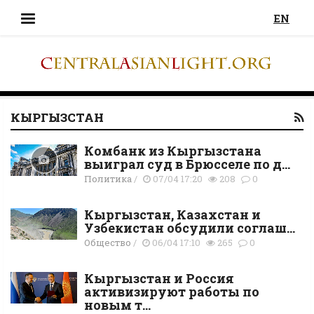
EN
КЫРГЫЗСТАН
Комбанк из Кыргызстана
выиграл суд в Брюсселе по д...
Политика
/
07/04 17:20
208
0
Кыргызстан, Казахстан и
Узбекистан обсудили соглаш...
Общество
/
06/04 17:10
265
0
Кыргызстан и Россия
активизируют работы по
новым т...