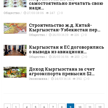
самостоятельно печатать свою
наци...
Общество
/
27/03 18:06
247
0
Строительство ж.д. Китай-
Кыргызстан-Узбекистан пер...
Общество
/
26/03 16:19
216
0
Кыргызстан и ЕС договорились
о вывода из авиационн...
Общество
/
25/03 16:56
253
0
Доход Кыргызстана за счет
агроэкспорта превысил $2...
Экономика
/
24/03 16:14
392
0
«
1
4
5
6
7
8
9
10
11
12