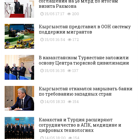
соглашения на $8 млрд по итогам
визита Рахмона
15/05 17:17
200
Кыргызстан представил в ООН систему
поддержки мигрантов
15/05 16:54
172
В казахстанском Туркестане заложили
основу Центра тюркской цивилизации
15/05 16:35
137
Кыргызстан отказался закрывать банки
по требованию западных стран
14/05 18:33
154
Казахстан и Турция расширяют
сотрудничество в АПК, медицине и
цифровых технологиях
14/05 18:00
154