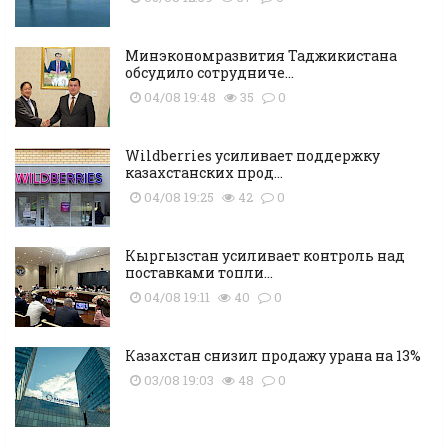
Минэкономразвития Таджикистана
обсудило сотрудниче...
04/08 19:48
35
0
Wildberries усиливает поддержку
казахстанских прод...
04/08 19:25
42
0
Кыргызстан усиливает контроль над
поставками топли...
04/08 19:11
40
0
Казахстан снизил продажу урана на 13%
03/08 19:03
48
0