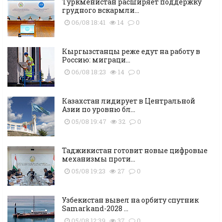
Туркменистан расширяет поддержку
грудного вскармли...
06/08 18:41
14
0
Кыргызстанцы реже едут на работу в
Россию: миграци...
06/08 18:23
14
0
Казахстан лидирует в Центральной
Азии по уровню бл...
05/08 19:47
32
0
Таджикистан готовит новые цифровые
механизмы проти...
05/08 19:23
27
0
Узбекистан вывел на орбиту спутник
Samarkand-2028 ...
05/08 12:39
37
0