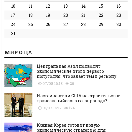
10
11
12
13
14
15
16
17
18
19
20
21
22
23
24
25
26
27
28
29
30
31
МИР О ЦА
Центральная Азия подводит
экономические итоги первого
полугодия: что задает темп региону
07/08 16:18
26
Настаивают ли США на строительстве
транскаспийского газопровода?
16/07 16:17
124
Южная Корея готовит новую
экономическую стратегию для