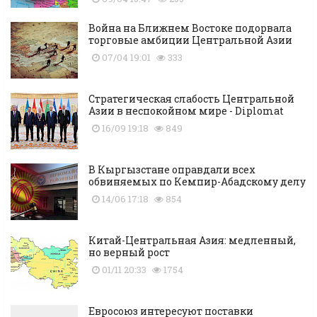
Война на Ближнем Востоке подорвала
торговые амбиции Центральной Азии
07/04 19:01
333
Стратегическая слабость Центральной
Азии в неспокойном мире - Diplomat
16/09 19:18
849
В Кыргызстане оправдали всех
обвиняемых по Кемпир-Абадскому делу
14/06 17:18
854
Китай-Центральная Азия: медленный,
но верный рост
01/11 20:33
1754
Евросоюз интересуют поставки