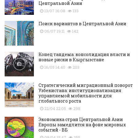
Центральной Азии
13/07 16:08
133
Поиск вариантов в Центральной Азии
06/07 19:11
142
Конец тандема: консолидация власти и
новые риски в Кыргызстане
16/05 14:40
203
Стратегический миграционный поворот
Узбекистана: институционализация
управляемой мобильности для
глобального роста
22/04 22:05
298
Экономика стран Центральной Азии
Европы замедлится на фоне мировых
событий - ВБ
09/04 15:47
255