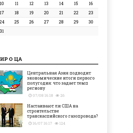
10
11
12
13
14
15
16
17
18
19
20
21
22
23
24
25
26
27
28
29
30
31
ИР О ЦА
Центральная Азия подводит
экономические итоги первого
полугодия: что задает темп
региону
07/08 16:18
26
Настаивают ли США на
строительстве
транскаспийского газопровода?
16/07 16:17
124