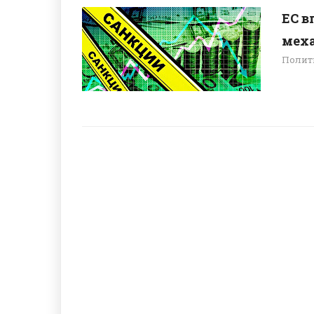
ЕС 
мех
Полит