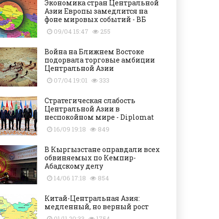
Экономика стран Центральной
Азии Европы замедлится на
фоне мировых событий - ВБ
09/04 15:47
255
Война на Ближнем Востоке
подорвала торговые амбиции
Центральной Азии
07/04 19:01
333
Стратегическая слабость
Центральной Азии в
неспокойном мире - Diplomat
16/09 19:18
849
В Кыргызстане оправдали всех
обвиняемых по Кемпир-
Абадскому делу
14/06 17:18
854
Китай-Центральная Азия:
медленный, но верный рост
01/11 20:33
1754