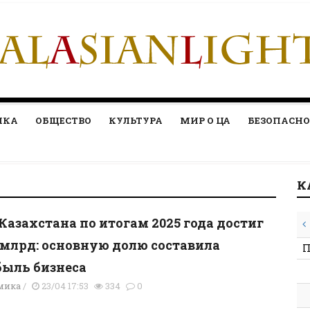
ИКА
ОБЩЕСТВО
КУЛЬТУРА
МИР О ЦА
БЕЗОПАСНО
К
Казахстана по итогам 2025 года достиг
 млрд: основную долю составила
П
ыль бизнеса
мика
/
23/04 17:53
334
0