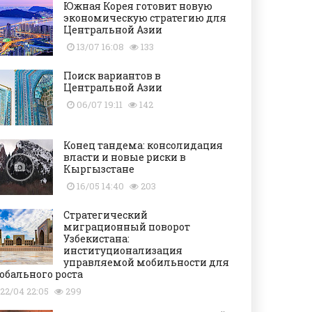
Южная Корея готовит новую
экономическую стратегию для
Центральной Азии
13/07 16:08
133
Поиск вариантов в
Центральной Азии
06/07 19:11
142
Конец тандема: консолидация
власти и новые риски в
Кыргызстане
16/05 14:40
203
Стратегический
миграционный поворот
Узбекистана:
институционализация
управляемой мобильности для
обального роста
22/04 22:05
299