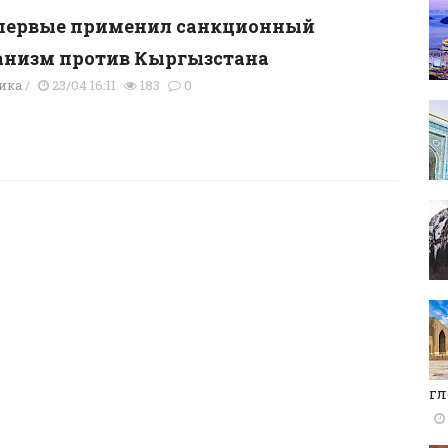
впервые применил санкционный
анизм против Кыргызстана
ика
/
23/04 16:11
183
0
гл