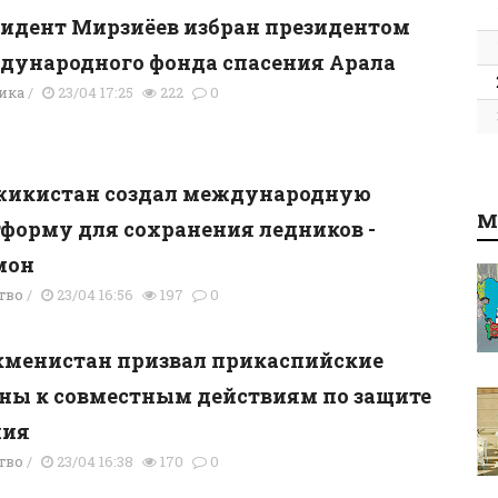
идент Мирзиёев избран президентом
ународного фонда спасения Арала
ика
/
23/04 17:25
222
0
жикистан создал международную
М
форму для сохранения ледников -
мон
тво
/
23/04 16:56
197
0
менистан призвал прикаспийские
ны к совместным действиям по защите
пия
тво
/
23/04 16:38
170
0