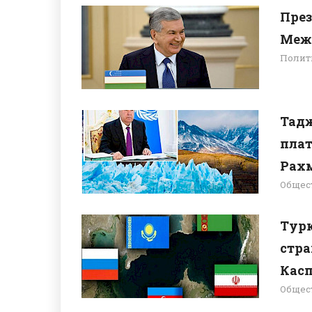
През
Межд
Полит
Тад
плат
Рах
Общес
Турк
стра
Кас
Общес