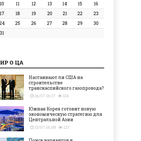
10
11
12
13
14
15
16
17
18
19
20
21
22
23
24
25
26
27
28
29
30
31
ИР О ЦА
Настаивают ли США на
строительстве
транскаспийского газопровода?
16/07 16:17
114
Южная Корея готовит новую
экономическую стратегию для
Центральной Азии
13/07 16:08
127
Поиск вариантов в