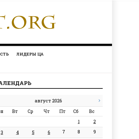
СТЬ
ЛИДЕРЫ ЦА
АЛЕНДАРЬ
август 2026
н
Вт
Ср
Чт
Пт
Сб
Вс
1
2
7
8
9
3
4
5
6