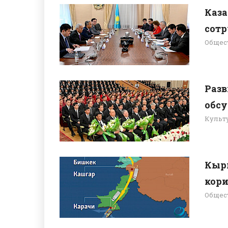
Каза
сот
Общес
Разв
обс
Культ
Кыр
кори
Общес