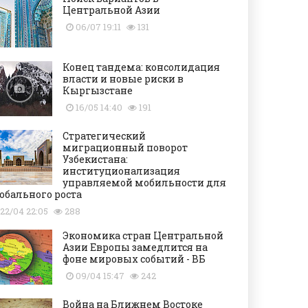
Центральной Азии
06/07 19:11
131
Конец тандема: консолидация
власти и новые риски в
Кыргызстане
16/05 14:40
191
Стратегический
миграционный поворот
Узбекистана:
институционализация
управляемой мобильности для
обального роста
22/04 22:05
288
Экономика стран Центральной
Азии Европы замедлится на
фоне мировых событий - ВБ
09/04 15:47
242
Война на Ближнем Востоке