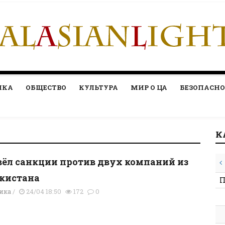
ИКА
ОБЩЕСТВО
КУЛЬТУРА
МИР О ЦА
БЕЗОПАСНО
К
вёл санкции против двух компаний из
кистана
П
ика
/
24/04 18:50
172
0