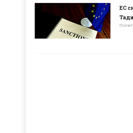
ЕС с
Тад
Полит