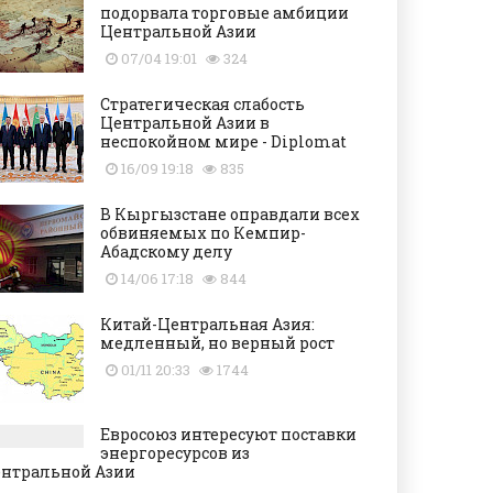
подорвала торговые амбиции
Центральной Азии
07/04 19:01
324
Стратегическая слабость
Центральной Азии в
неспокойном мире - Diplomat
16/09 19:18
835
В Кыргызстане оправдали всех
обвиняемых по Кемпир-
Абадскому делу
14/06 17:18
844
Китай-Центральная Азия:
медленный, но верный рост
01/11 20:33
1744
Евросоюз интересуют поставки
энергоресурсов из
нтральной Азии