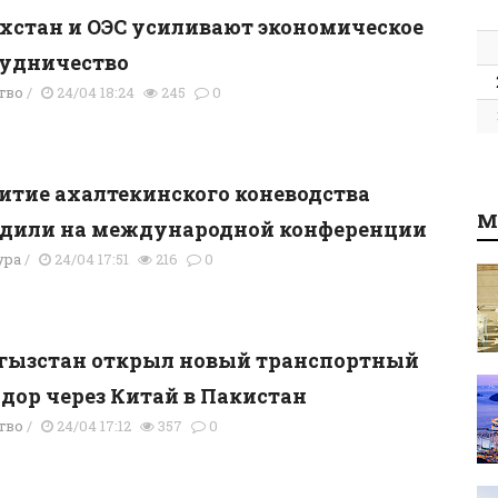
хстан и ОЭС усиливают экономическое
рудничество
тво
/
24/04 18:24
245
0
итие ахалтекинского коневодства
М
удили на международной конференции
ура
/
24/04 17:51
216
0
гызстан открыл новый транспортный
дор через Китай в Пакистан
тво
/
24/04 17:12
357
0