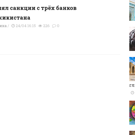
нял санкции с трёх банков
жикистана
ика
/
24/04 16:15
226
0
гл