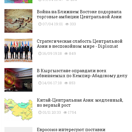
Война на Ближнем Востоке подорвала
торговые амбиции Центральной Азии
07/04 19:01
333
Стратегическая слабость Центральной
Азии в неспокойном мире - Diplomat
16/09 19:18
849
В Кыргызстане оправдали всех
обвиняемых по Кемпир-Абадскому делу
14/06 17:18
853
Китай-Центральная Азия: медленный,
но верный рост
01/11 20:33
1754
Евросоюз интересуют поставки