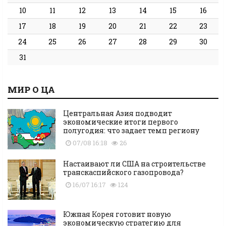
10
11
12
13
14
15
16
17
18
19
20
21
22
23
24
25
26
27
28
29
30
31
МИР О ЦА
Центральная Азия подводит
экономические итоги первого
полугодия: что задает темп региону
07/08 16:18
26
Настаивают ли США на строительстве
транскаспийского газопровода?
16/07 16:17
124
Южная Корея готовит новую
экономическую стратегию для