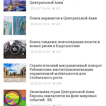
Центральной Азии
13/07 16:08
133
Поиск вариантов в Центральной Азии
06/07 19:11
142
Конец тандема: консолидация власти и
новые риски в Кыргызстане
16/05 14:40
202
Стратегический миграционный поворот
Узбекистана: институционализация
управляемой мобильности для
глобального роста
22/04 22:05
298
Экономика стран Центральной Азии
Европы замедлится на фоне мировых
событий - ВБ
09/04 15:47
254