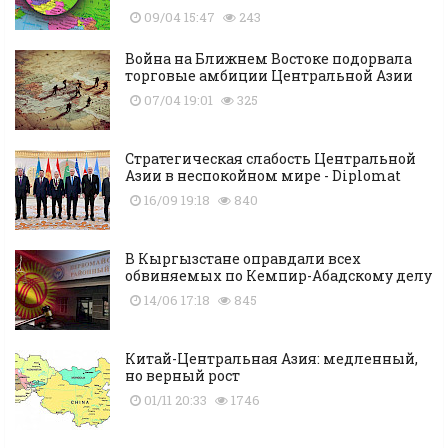
09/04 15:47
243
Война на Ближнем Востоке подорвала
торговые амбиции Центральной Азии
07/04 19:01
325
Стратегическая слабость Центральной
Азии в неспокойном мире - Diplomat
16/09 19:18
840
В Кыргызстане оправдали всех
обвиняемых по Кемпир-Абадскому делу
14/06 17:18
845
Китай-Центральная Азия: медленный,
но верный рост
01/11 20:33
1746