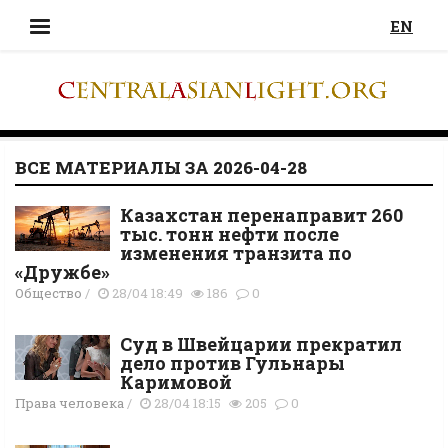
EN
ВСЕ МАТЕРИАЛЫ ЗА 2026-04-28
Казахстан перенаправит 260
тыс. тонн нефти после
изменения транзита по
«Дружбе»
Общество
/
28/04 18:49
186
0
Суд в Швейцарии прекратил
дело против Гульнары
Каримовой
Права человека
/
28/04 18:15
205
0