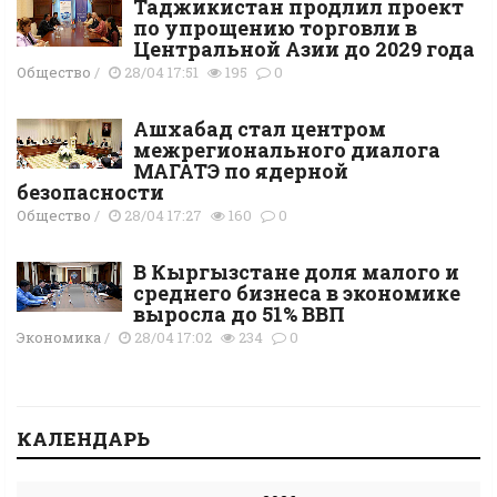
Таджикистан продлил проект
по упрощению торговли в
Центральной Азии до 2029 года
Общество
/
28/04 17:51
195
0
Ашхабад стал центром
межрегионального диалога
МАГАТЭ по ядерной
безопасности
Общество
/
28/04 17:27
160
0
В Кыргызстане доля малого и
среднего бизнеса в экономике
выросла до 51% ВВП
Экономика
/
28/04 17:02
234
0
КАЛЕНДАРЬ