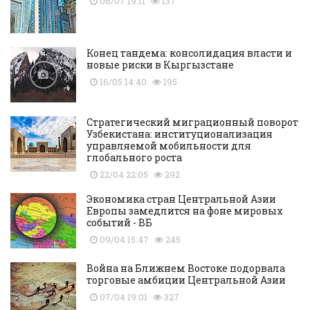
06/07 19:11
137
Конец тандема: консолидация власти и
новые риски в Кыргызстане
16/05 14:40
195
Стратегический миграционный поворот
Узбекистана: институционализация
управляемой мобильности для
глобального роста
22/04 22:05
292
Экономика стран Центральной Азии
Европы замедлится на фоне мировых
событий - ВБ
09/04 15:47
245
Война на Ближнем Востоке подорвала
торговые амбиции Центральной Азии
07/04 19:01
327