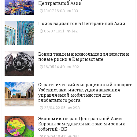
Центральной Азии
13/07 16:08
133
Поиск вариантов в Центральной Азии
06/07 19:11
142
Конец тандема: консолидация власти и
новые риски в Кыргызстане
16/05 14:40
202
Стратегический миграционный поворот
Узбекистана: институционализация
управляемой мобильности для
глобального роста
22/04 22:05
298
Экономика стран Центральной Азии
Европы замедлится на фоне мировых
событий - ВБ
09/04 15:47
254