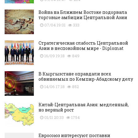
Война на Ближнем Востоке подорвала
торговые амбиции Центральной Азии
07/04 19:01
333
Стратегическая слабость Центральной
Азии в неспокойном мире - Diplomat
16/09 19:18
849
В Кыргызстане оправдали всех
обвиняемых по Кемпир-Абадскому делу
14/06 17:18
852
Китай-Центральная Азия: медленный,
но верный рост
01/11 20:33
1754
Евросоюз интересуют поставки