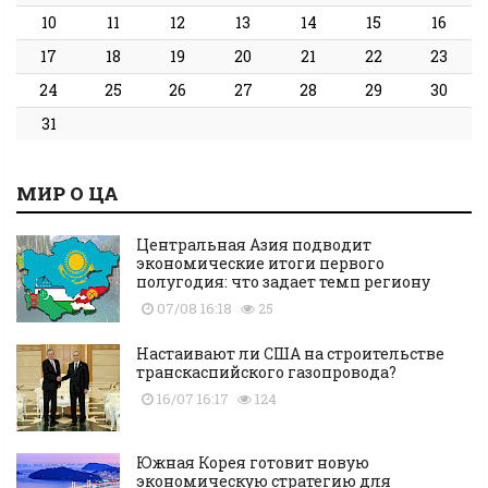
10
11
12
13
14
15
16
17
18
19
20
21
22
23
24
25
26
27
28
29
30
31
МИР О ЦА
Центральная Азия подводит
экономические итоги первого
полугодия: что задает темп региону
07/08 16:18
25
Настаивают ли США на строительстве
транскаспийского газопровода?
16/07 16:17
124
Южная Корея готовит новую
экономическую стратегию для