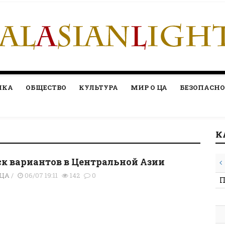
ИКА
ОБЩЕСТВО
КУЛЬТУРА
МИР О ЦА
БЕЗОПАСНО
К
к вариантов в Центральной Азии
 ЦА
/
06/07 19:11
142
0
П