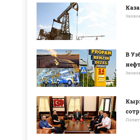
Каза
Эконо
В Уз
нефт
Эконо
Кыр
сотр
Полит