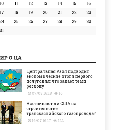
10
11
12
13
14
15
16
17
18
19
20
21
22
23
24
25
26
27
28
29
30
31
ИР О ЦА
Центральная Азия подводит
экономические итоги первого
полугодия: что задает темп
региону
07/08 16:18
16
Настаивают ли США на
строительстве
транскаспийского газопровода?
16/07 16:17
122