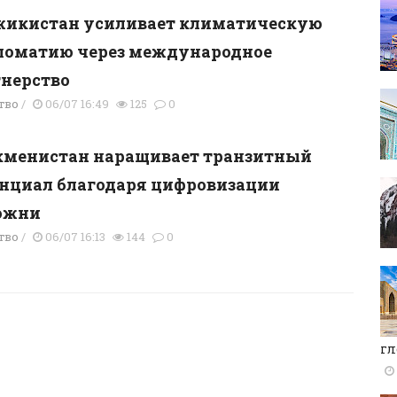
жикистан усиливает климатическую
ломатию через международное
нерство
тво
/
06/07 16:49
125
0
кменистан наращивает транзитный
нциал благодаря цифровизации
ожни
тво
/
06/07 16:13
144
0
гл