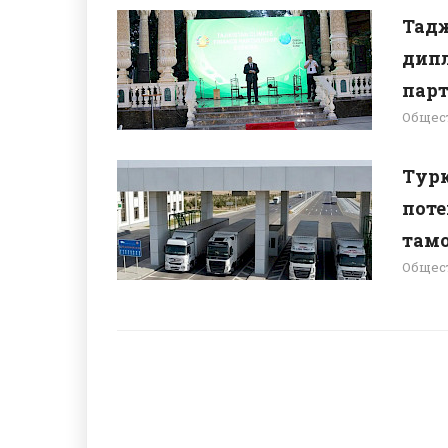
Тад
дип
парт
Общес
Тур
поте
там
Общес