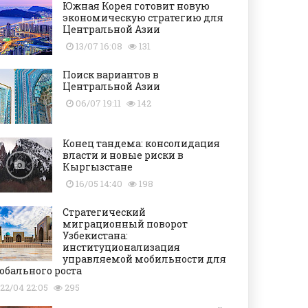
Южная Корея готовит новую
экономическую стратегию для
Центральной Азии
13/07 16:08
131
Поиск вариантов в
Центральной Азии
06/07 19:11
142
Конец тандема: консолидация
власти и новые риски в
Кыргызстане
16/05 14:40
198
Стратегический
миграционный поворот
Узбекистана:
институционализация
управляемой мобильности для
обального роста
22/04 22:05
295