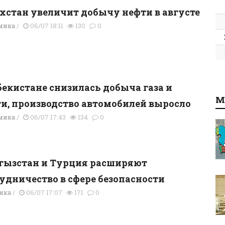
хстан увеличит добычу нефти в августе
мика
/
06/07 18:11
130
0
бекистане снизилась добыча газа и
М
и, производство автомобилей выросло
мика
/
06/07 17:43
134
0
гызстан и Турция расширяют
удничество в сфере безопасности
ика
/
06/07 17:07
171
0