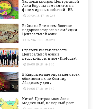
Экономика стран Центральной
Азии Европы замедлится на
фоне мировых событий - ВБ
09/04 15:47
246
Война на Ближнем Востоке
подорвала торговые амбиции
Центральной Азии
07/04 19:01
329
Стратегическая слабость
Центральной Азии в
неспокойном мире - Diplomat
16/09 19:18
846
В Кыргызстане оправдали всех
обвиняемых по Кемпир-
Абадскому делу
14/06 17:18
849
Китай-Центральная Азия:
медленный, но верный рост
01/11 20:33
1751