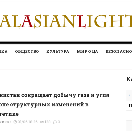
ИКА
ОБЩЕСТВО
КУЛЬТУРА
МИР О ЦА
БЕЗОПАСНО
К
кистан сокращает добычу газа и угля
оне структурных изменений в
П
гетике
мика
/
01/06 18:26
128
0