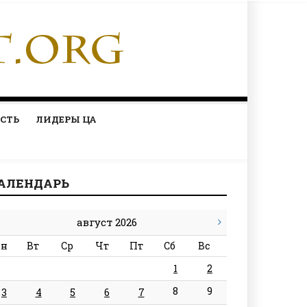
СТЬ
ЛИДЕРЫ ЦА
АЛЕНДАРЬ
август 2026
н
Вт
Ср
Чт
Пт
Сб
Вс
1
2
8
9
3
4
5
6
7