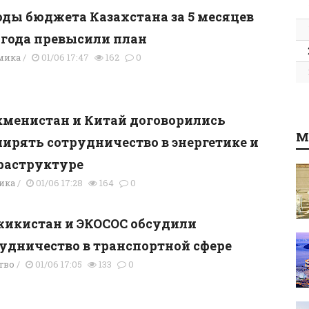
ды бюджета Казахстана за 5 месяцев
 года превысили план
мика
/
01/06 17:47
162
0
менистан и Китай договорились
М
ирять сотрудничество в энергетике и
раструктуре
ика
/
01/06 17:28
164
0
икистан и ЭКОСОС обсудили
удничество в транспортной сфере
тво
/
01/06 17:05
133
0