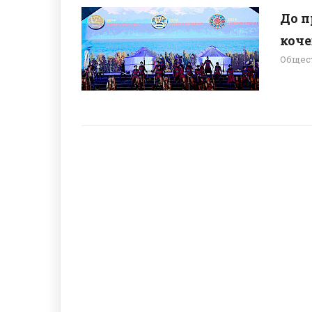
До п
коче
Общес