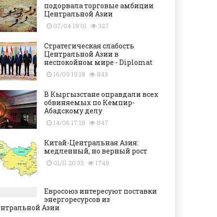
подорвала торговые амбиции
Центральной Азии
07/04 19:01
327
Стратегическая слабость
Центральной Азии в
неспокойном мире - Diplomat
16/09 19:18
843
В Кыргызстане оправдали всех
обвиняемых по Кемпир-
Абадскому делу
14/06 17:18
847
Китай-Центральная Азия:
медленный, но верный рост
01/11 20:33
1748
Евросоюз интересуют поставки
энергоресурсов из
нтральной Азии