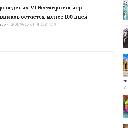
роведения VI Всемирных игр
вников остается менее 100 дней
тво
/
01/06 16:44
158
0
гл