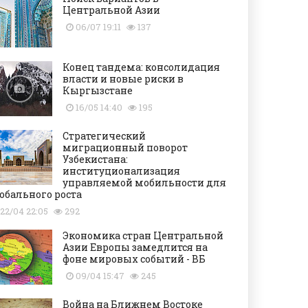
Центральной Азии
06/07 19:11
137
Конец тандема: консолидация
власти и новые риски в
Кыргызстане
16/05 14:40
195
Стратегический
миграционный поворот
Узбекистана:
институционализация
управляемой мобильности для
обального роста
22/04 22:05
292
Экономика стран Центральной
Азии Европы замедлится на
фоне мировых событий - ВБ
09/04 15:47
245
Война на Ближнем Востоке