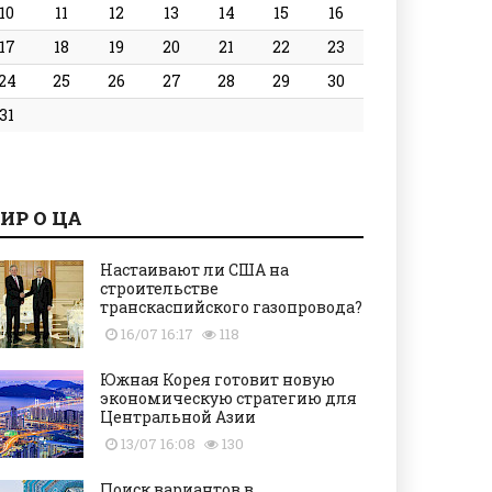
10
11
12
13
14
15
16
17
18
19
20
21
22
23
24
25
26
27
28
29
30
31
ИР О ЦА
Настаивают ли США на
строительстве
транскаспийского газопровода?
16/07 16:17
118
Южная Корея готовит новую
экономическую стратегию для
Центральной Азии
13/07 16:08
130
Поиск вариантов в