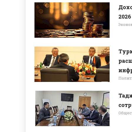
Дохо
2026
Эконо
Турк
расш
инф
Полит
Тадж
сотр
Общес