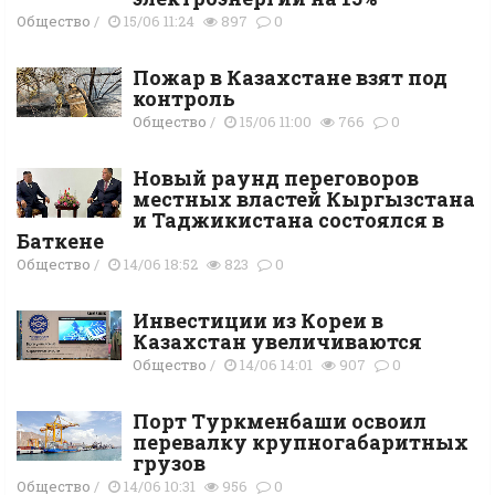
Общество
/
15/06 11:24
897
0
Пожар в Казахстане взят под
контроль
Общество
/
15/06 11:00
766
0
Новый раунд переговоров
местных властей Кыргызстана
и Таджикистана состоялся в
Баткене
Общество
/
14/06 18:52
823
0
Инвестиции из Кореи в
Казахстан увеличиваются
Общество
/
14/06 14:01
907
0
Порт Туркменбаши освоил
перевалку крупногабаритных
грузов
Общество
/
14/06 10:31
956
0