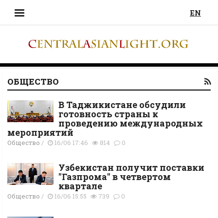
EN
ОБЩЕСТВО
В Таджикистане обсудили
готовность страны к
проведению международных
мероприятий
Общество
/
16/06 17:46
814
0
Узбекистан получит поставки
"Газпрома" в четвертом
квартале
Общество
/
16/06 15:55
739
0