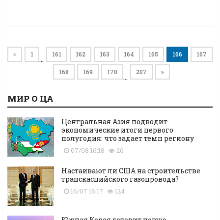
«
1
161
162
163
164
165
166
167
…
168
169
170
207
»
…
МИР О ЦА
Центральная Азия подводит
экономические итоги первого
полугодия: что задает темп региону
07/08 16:18
26
Настаивают ли США на строительстве
транскаспийского газопровода?
16/07 16:17
124
Южная Корея готовит новую