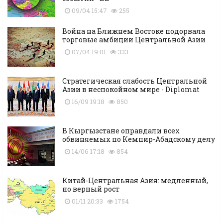
09/04 15:47
255
Война на Ближнем Востоке подорвала
торговые амбиции Центральной Азии
07/04 19:01
333
Стратегическая слабость Центральной
Азии в неспокойном мире - Diplomat
16/09 19:18
850
В Кыргызстане оправдали всех
обвиняемых по Кемпир-Абадскому делу
14/06 17:18
854
Китай-Центральная Азия: медленный,
но верный рост
01/11 20:33
1754