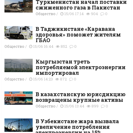
Туркменистан начал поставки
сжиженного газа в Пакистан
Общество
/
15/06 17:14
904
0
В Таджикистане «Каравана
здоровья» поможет жителям
ГБАО
Общество
/
15/06 16:44
852
0
Кыргызстан треть
потребляемой электроэнергии
импортировал
Общество
/
15/06 14:23
872
0
В казахстанскую юрисдикцию
возвращены крупные активы
Общество
/
15/06 13:44
899
0
В Узбекистане жара вызвала
увеличение потребления
электроэнергии на 15%